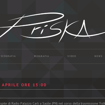
ISCOGRAFIA
BIOGRAFIA
VIDEO
NEWS
 APRILE ORE 15:00
pite di Radio Palazzo Carli a Sacile (PN) nel corso della trasmissione ‘Folki