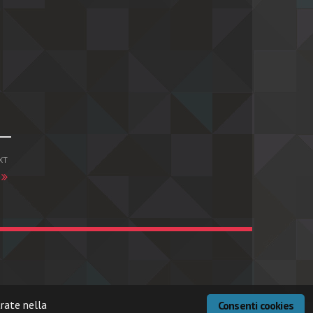
XT
trate nella
Consenti cookies