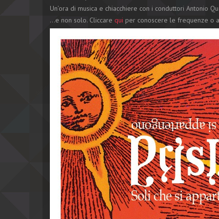
Un’ora di musica e chiacchiere con i conduttori Antonio Q
…e non solo. Cliccare
qui
per conoscere le frequenze o as